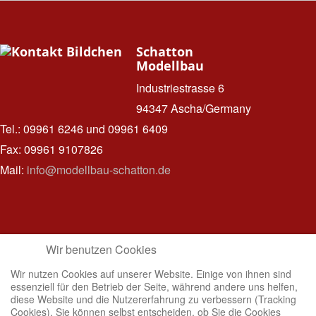
Schatton
Modellbau
Industriestrasse 6
94347 Ascha/Germany
Tel.: 09961 6246 und 09961 6409
Fax: 09961 9107826
Mail:
info@modellbau-schatton.de
Hinweise
Wir benutzen Cookies
zum
Datenschutz
Wir nutzen Cookies auf unserer Website. Einige von ihnen sind
essenziell für den Betrieb der Seite, während andere uns helfen,
IMPRESSUM
diese Website und die Nutzererfahrung zu verbessern (Tracking
DATENSCHUTZ
Cookies). Sie können selbst entscheiden, ob Sie die Cookies