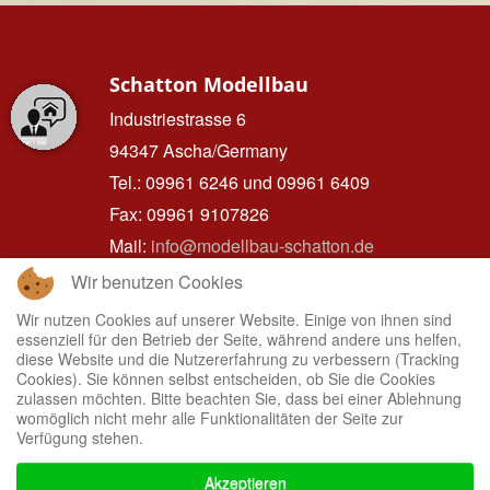
Schatton Modellbau
Industriestrasse 6
94347 Ascha/Germany
Tel.: 09961 6246 und 09961 6409
Fax: 09961 9107826
Mail:
info@modellbau-schatton.de
Wir benutzen Cookies
Wir nutzen Cookies auf unserer Website. Einige von ihnen sind
essenziell für den Betrieb der Seite, während andere uns helfen,
Hinweise zum Datenschutz
diese Website und die Nutzererfahrung zu verbessern (Tracking
Cookies). Sie können selbst entscheiden, ob Sie die Cookies
IMPRESSUM
zulassen möchten. Bitte beachten Sie, dass bei einer Ablehnung
womöglich nicht mehr alle Funktionalitäten der Seite zur
DATENSCHUTZ
Verfügung stehen.
HAFTUNGSAUSSCHLUSS
Akzeptieren