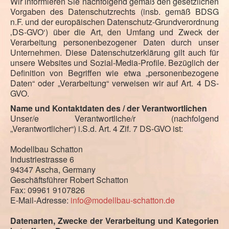
Wir informieren Sie nachfolgend gemäß den gesetzlichen
Vorgaben des Datenschutzrechts (insb. gemäß BDSG
n.F. und der europäischen Datenschutz-Grundverordnung
‚DS-GVO‘) über die Art, den Umfang und Zweck der
Verarbeitung personenbezogener Daten durch unser
Unternehmen. Diese Datenschutzerklärung gilt auch für
unsere Websites und Sozial-Media-Profile. Bezüglich der
Definition von Begriffen wie etwa „personenbezogene
Daten“ oder „Verarbeitung“ verweisen wir auf Art. 4 DS-
GVO.
Name und Kontaktdaten des / der Verantwortlichen
Unser/e Verantwortliche/r (nachfolgend
„Verantwortlicher“) i.S.d. Art. 4 Zif. 7 DS-GVO ist:
Modellbau Schatton
Industriestrasse 6
94347 Ascha, Germany
Geschäftsführer Robert Schatton
Fax: 09961 9107826
E-Mail-Adresse:
info@modellbau-schatton.de
Datenarten, Zwecke der Verarbeitung und Kategorien