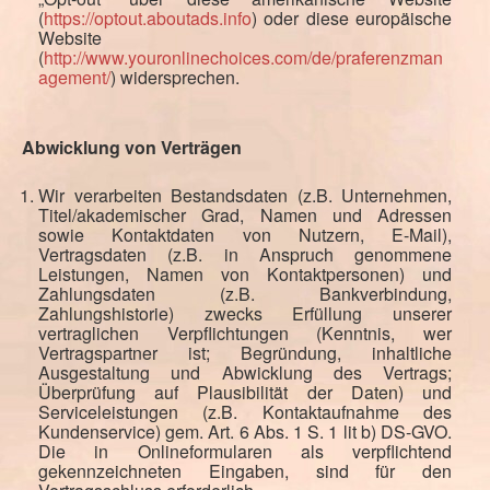
(
https://optout.aboutads.info
) oder diese europäische
Website
(
http://www.youronlinechoices.com/de/praferenzman
agement/
) widersprechen.
Abwicklung von Verträgen
Wir verarbeiten Bestandsdaten (z.B. Unternehmen,
Titel/akademischer Grad, Namen und Adressen
sowie Kontaktdaten von Nutzern, E-Mail),
Vertragsdaten (z.B. in Anspruch genommene
Leistungen, Namen von Kontaktpersonen) und
Zahlungsdaten (z.B. Bankverbindung,
Zahlungshistorie) zwecks Erfüllung unserer
vertraglichen Verpflichtungen (Kenntnis, wer
Vertragspartner ist; Begründung, inhaltliche
Ausgestaltung und Abwicklung des Vertrags;
Überprüfung auf Plausibilität der Daten) und
Serviceleistungen (z.B. Kontaktaufnahme des
Kundenservice) gem. Art. 6 Abs. 1 S. 1 lit b) DS-GVO.
Die in Onlineformularen als verpflichtend
gekennzeichneten Eingaben, sind für den