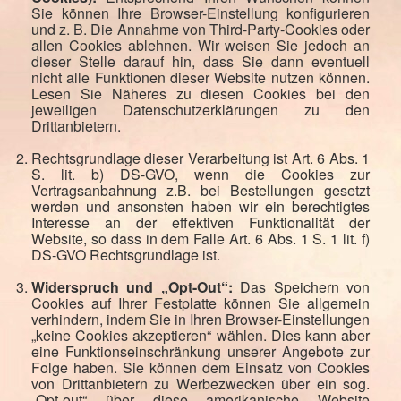
Sie können Ihre Browser-Einstellung konfigurieren
und z. B. Die Annahme von Third-Party-Cookies oder
allen Cookies ablehnen. Wir weisen Sie jedoch an
dieser Stelle darauf hin, dass Sie dann eventuell
nicht alle Funktionen dieser Website nutzen können.
Lesen Sie Näheres zu diesen Cookies bei den
jeweiligen Datenschutzerklärungen zu den
Drittanbietern.
Rechtsgrundlage dieser Verarbeitung ist Art. 6 Abs. 1
S. lit. b) DS-GVO, wenn die Cookies zur
Vertragsanbahnung z.B. bei Bestellungen gesetzt
werden und ansonsten haben wir ein berechtigtes
Interesse an der effektiven Funktionalität der
Website, so dass in dem Falle Art. 6 Abs. 1 S. 1 lit. f)
DS-GVO Rechtsgrundlage ist.
Widerspruch und „Opt-Out“:
Das Speichern von
Cookies auf Ihrer Festplatte können Sie allgemein
verhindern, indem Sie in Ihren Browser-Einstellungen
„keine Cookies akzeptieren“ wählen. Dies kann aber
eine Funktionseinschränkung unserer Angebote zur
Folge haben. Sie können dem Einsatz von Cookies
von Drittanbietern zu Werbezwecken über ein sog.
„Opt-out“ über diese amerikanische Website