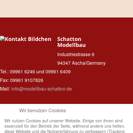
Schatton
Modellbau
Industriestrasse 6
94347 Ascha/Germany
Tel.: 09961 6246 und 09961 6409
Fax: 09961 9107826
Mail:
info@modellbau-schatton.de
Wir benutzen Cookies
Hinweise
Wir nutzen Cookies auf unserer Website. Einige von ihnen sind
zum
essenziell für den Betrieb der Seite, während andere uns helfen,
Datenschutz
diese Website und die Nutzererfahrung zu verbessern (Tracking