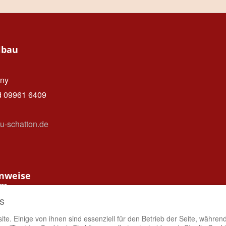
lbau
ny
d 09961 6409
u-schatton.de
nweise
um
tenschutz
s
te. Einige von ihnen sind essenziell für den Betrieb der Seite, währen