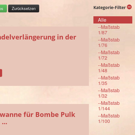
Kategorie-Filter
Alle
--Maßstab
1/87
delverlängerung in der
--Maßstab
1/76
--Maßstab
1/72
--Maßstab
1/48
--Maßstab
1/35
--Maßstab
1/32
--Maßstab
1/144
nwanne für Bombe Pulk
--Maßstab
...
1/100