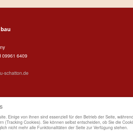
lbau
ny
d 09961 6409
u-schatton.de
atenschutz
s
te. Einige von ihnen sind essenziell für den Betrieb der Seite, währen
n (Tracking Cookies). Sie können selbst entscheiden, ob Sie die Cook
ich nicht mehr alle Funktionalitäten der Seite zur Verfügung stehen.
HLUSS