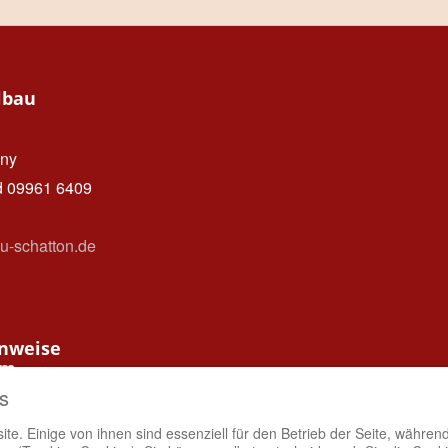
lbau
ny
d 09961 6409
u-schatton.de
nweise
um
tenschutz
s
te. Einige von ihnen sind essenziell für den Betrieb der Seite, währen